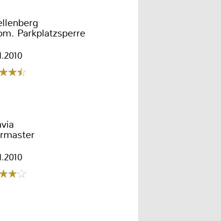
ellenberg
om. Parkplatzsperre
1.2010
via
ormaster
1.2010