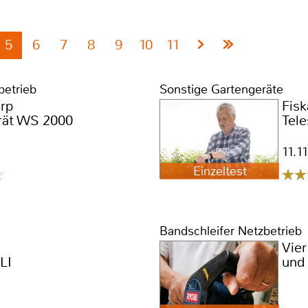
5
6
7
8
9
10
11
betrieb
Sonstige Gartengeräte
rp
Fisk
erät WS 2000
Tel
11.1
Einzeltest
Bandschleifer Netzbetrieb
Vier
LI
und 