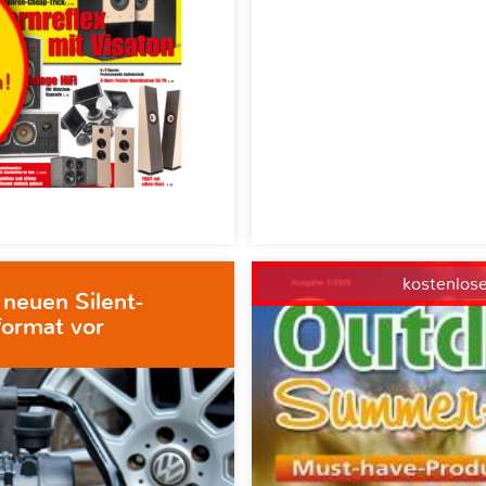
kostenlos
 neuen Silent-
ormat vor