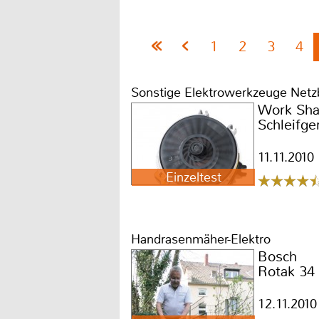
1
2
3
4
Sonstige Elektrowerkzeuge Netz
Work Sha
Schleifg
11.11.2010
Einzeltest
Handrasenmäher-Elektro
Bosch
Rotak 34 
12.11.2010