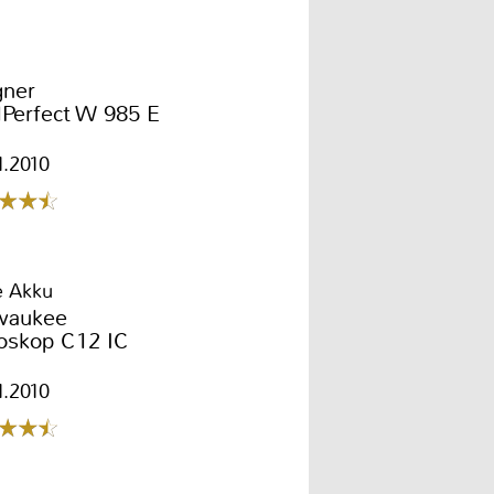
ner
lPerfect W 985 E
1.2010
e Akku
waukee
oskop C12 IC
1.2010