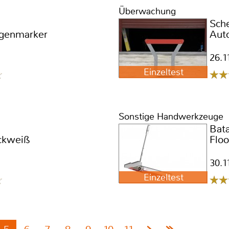
Überwachung
Sch
ugenmarker
Aut
26.1
Einzeltest
Sonstige Handwerkzeuge
Bata
eckweiß
Flo
30.1
Einzeltest