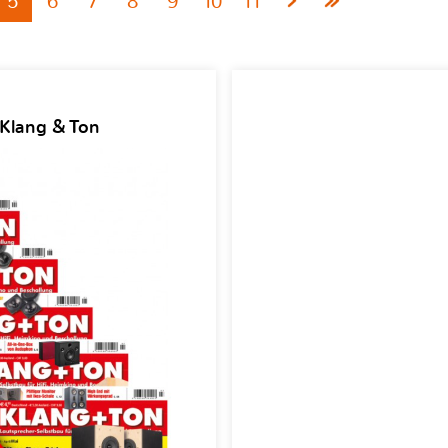
5
6
7
8
9
10
11
 Klang & Ton