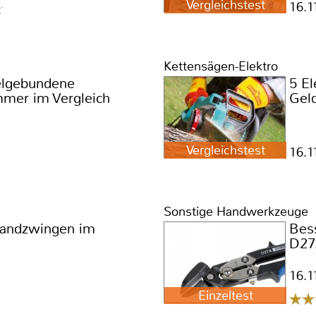
Vergleichstest
16.1
Kettensägen-Elektro
elgebundene
5 El
mmer im Vergleich
Geld
Vergleichstest
16.1
Sonstige Handwerkzeuge
handzwingen im
Bes
D2
16.1
Einzeltest