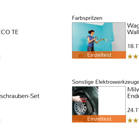
Farbspritzen
Wag
ECO TE
Wal
18.1
Einzeltest
Sonstige Elektrowerkzeug
Mil
nschrauben-Set
End
24.1
Einzeltest