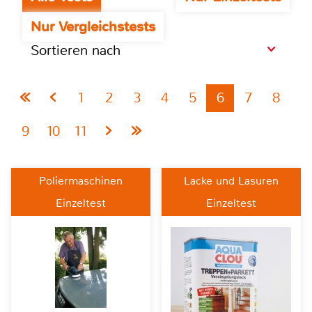
Nur Vergleichstests
Sortieren nach
1
2
3
4
5
6
7
8
9
10
11
Poliermaschinen
Lacke und Lasuren
Einzeltest
Einzeltest