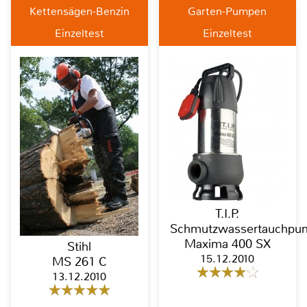
Kettensägen-Benzin
Garten-Pumpen
Einzeltest
Einzeltest
T.I.P.
Schmutzwassertauchpu
Maxima 400 SX
Stihl
15.12.2010
MS 261 C
13.12.2010