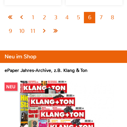
1
2
3
4
5
6
7
8
9
10
11
Neu im Shop
ePaper Jahres-Archive, z.B. Klang & Ton