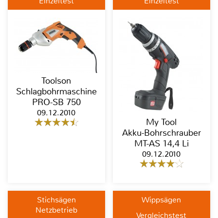
Einzeltest
Einzeltest
Toolson
Schlagbohrmaschine
PRO-SB 750
09.12.2010
My Tool
Akku-Bohrschrauber
MT-AS 14,4 Li
09.12.2010
Stichsägen
Wippsägen
Netzbetrieb
Vergleichstest