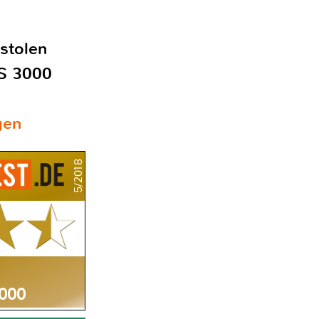
stolen
AS 3000
gen
5/2018
3000