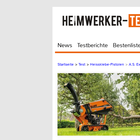
News
Testberichte
Bestenlist
Startseite
>
Test
>
Heissklebe-Pistolen
>
A.S. E