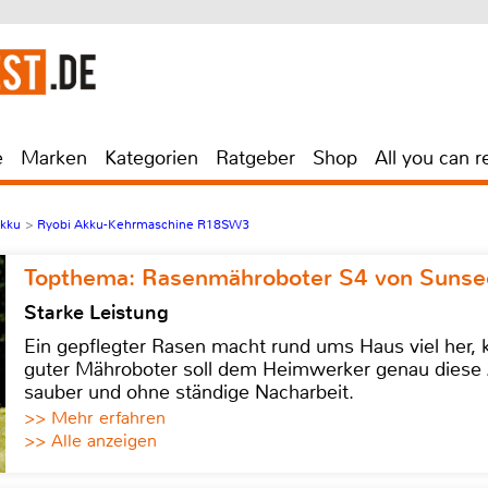
e
Marken
Kategorien
Ratgeber
Shop
All you can r
Akku
>
Ryobi Akku-Kehrmaschine R18SW3
Topthema: Rasenmähroboter S4 von Sunse
Starke Leistung
Ein gepflegter Rasen macht rund ums Haus viel her, ko
guter Mähroboter soll dem Heimwerker genau diese 
sauber und ohne ständige Nacharbeit.
>> Mehr erfahren
>> Alle anzeigen