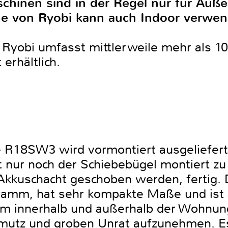
hinen sind in der Regel nur für Auße
e von Ryobi kann auch Indoor verwe
obi umfasst mittlerweile mehr als 100
t erhältlich.
R18SW3 wird vormontiert ausgeliefert.
 nur noch der Schiebebügel montiert z
Akkuschacht geschoben werden, fertig.
gramm, hat sehr kompakte Maße und ist 
 um innerhalb und außerhalb der Wohnu
mutz und groben Unrat aufzunehmen. Es