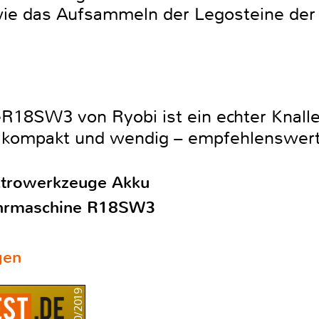
ie das Aufsammeln der Legosteine der
18SW3 von Ryobi ist ein echter Knaller
i kompakt und wendig – empfehlenswer
ktrowerkzeuge Akku
ehrmaschine R18SW3
gen
10/2019