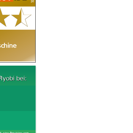
chine
yobi bei:
tl. eine Provision vom