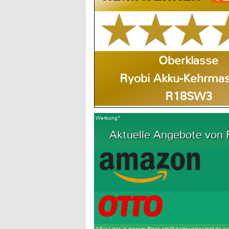
Oberklasse
Ryobi Akku-Kehrmas
R18SW3
Werbung*
Aktuelle Angebote von R
* Für Links in diesem Block erhält heimwerker-test.de ev