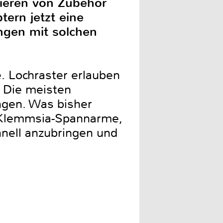
ixieren von Zubehör
ern jetzt eine
ngen mit solchen
. Lochraster erlauben
. Die meisten
ngen. Was bisher
n Klemmsia-Spannarme,
hnell anzubringen und
en.