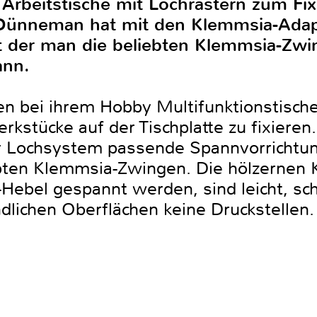
n Arbeitstische mit Lochrastern zum F
Dünneman hat mit den Klemmsia-Adapt
t der man die beliebten Klemmsia-Zwi
ann.
n bei ihrem Hobby Multifunktionstische
rkstücke auf der Tischplatte zu fixieren
 ihr Lochsystem passende Spannvorrichtu
iebten Klemmsia-Zwingen. Die hölzerne
-Hebel gespannt werden, sind leicht, sc
ndlichen Oberflächen keine Druckstell