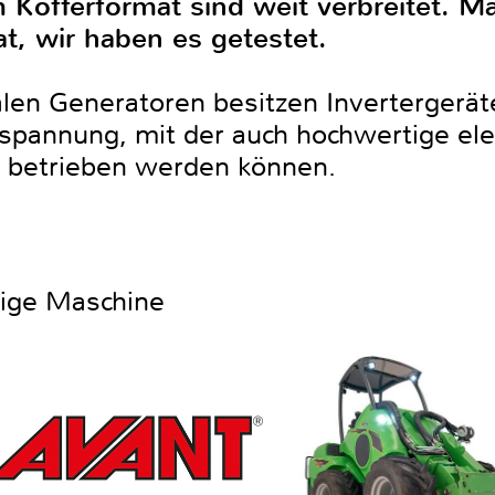
 Kofferformat sind weit verbreitet. Mag
t, wir haben es getestet.
en Generatoren besitzen Invertergeräte
sspannung, mit der auch hochwertige el
r betrieben werden können.
htige Maschine