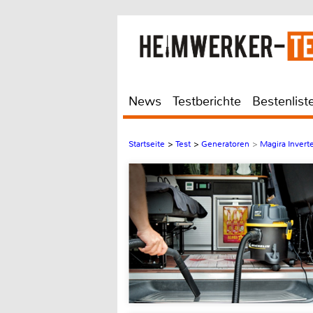
News
Testberichte
Bestenlist
Startseite
>
Test
>
Generatoren
>
Magira Invert