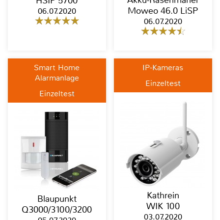
Akku-Rasenmäher
HSIP 5700
Moweo 46.0 LiSP
06.07.2020
06.07.2020
Smart Home
IP-Kameras
Alarmanlage
Einzeltest
Einzeltest
Kathrein
Blaupunkt
WIK 100
Q3000/3100/3200
03.07.2020