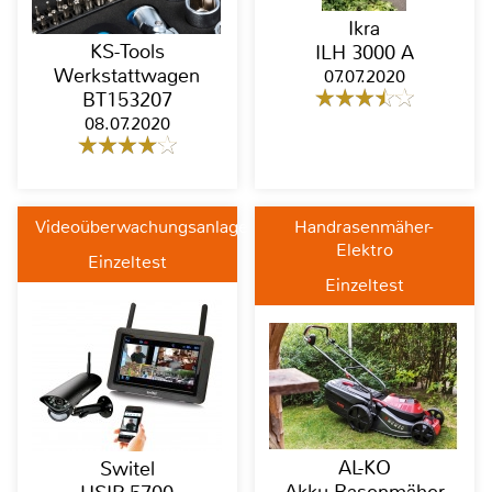
Ikra
KS-Tools
ILH 3000 A
Werkstattwagen
07.07.2020
BT153207
08.07.2020
Videoüberwachungsanlage
Handrasenmäher-
Elektro
Einzeltest
Einzeltest
AL-KO
Switel