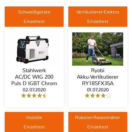
Schweißgeräte
Vertikutierer-Elektro
Einzeltest
Einzeltest
Stahlwerk
Ryobi
AC/DC WIG 200
Akku-Vertikutierer
Puls D IGBT Chrom
RY18SFX35A
02.07.2020
01.07.2020
Holzöle
Roboter-Rasenmäher
Einzeltest
Einzeltest