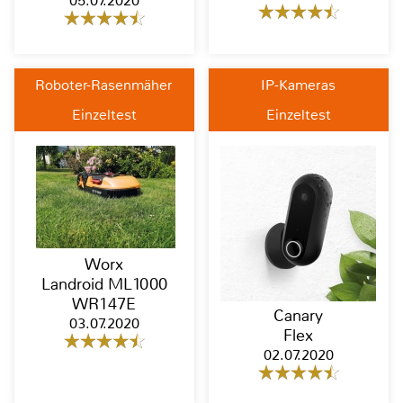
05.07.2020
Roboter-Rasenmäher
IP-Kameras
Einzeltest
Einzeltest
Worx
Landroid ML1000
WR147E
Canary
03.07.2020
Flex
02.07.2020