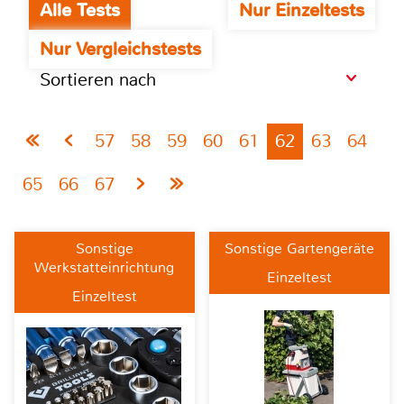
Alle Tests
Nur Einzeltests
Nur Vergleichstests
Sortieren nach
57
58
59
60
61
62
63
64
65
66
67
Sonstige
Sonstige Gartengeräte
Werkstatteinrichtung
Einzeltest
Einzeltest