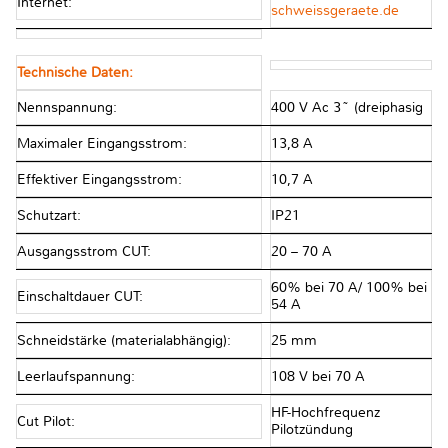
Internet:
schweissgeraete.de
Technische Daten:
Nennspannung:
400 V Ac 3~ (dreiphasig
Maximaler Eingangsstrom:
13,8 A
Effektiver Eingangsstrom:
10,7 A
Schutzart:
IP21
Ausgangsstrom CUT:
20 – 70 A
60% bei 70 A/ 100% bei
Einschaltdauer CUT:
54 A
Schneidstärke (materialabhängig):
25 mm
Leerlaufspannung:
108 V bei 70 A
HF-Hochfrequenz
Cut Pilot:
Pilotzündung