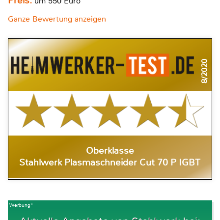
Preis:
um 550 Euro
Ganze Bewertung anzeigen
8/2020
Oberklasse
Stahlwerk Plasmaschneider Cut 70 P IGBT
Werbung*