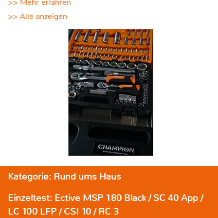
>> Mehr erfahren
>> Alle anzeigen
Kategorie: Rund ums Haus
Einzeltest: Ective MSP 180 Black / SC 40 App /
LC 100 LFP / CSI 10 / RC 3