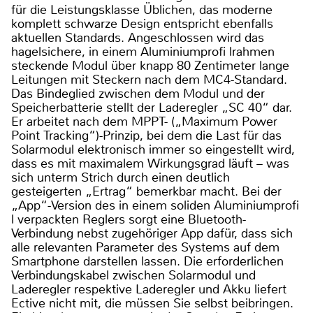
für die Leistungsklasse Üblichen, das moderne
komplett schwarze Design entspricht ebenfalls
aktuellen Standards. Angeschlossen wird das
hagelsichere, in einem Aluminiumprofi lrahmen
steckende Modul über knapp 80 Zentimeter lange
Leitungen mit Steckern nach dem MC4-Standard.
Das Bindeglied zwischen dem Modul und der
Speicherbatterie stellt der Laderegler „SC 40“ dar.
Er arbeitet nach dem MPPT- („Maximum Power
Point Tracking“)-Prinzip, bei dem die Last für das
Solarmodul elektronisch immer so eingestellt wird,
dass es mit maximalem Wirkungsgrad läuft – was
sich unterm Strich durch einen deutlich
gesteigerten „Ertrag“ bemerkbar macht. Bei der
„App“-Version des in einem soliden Aluminiumprofi
l verpackten Reglers sorgt eine Bluetooth-
Verbindung nebst zugehöriger App dafür, dass sich
alle relevanten Parameter des Systems auf dem
Smartphone darstellen lassen. Die erforderlichen
Verbindungskabel zwischen Solarmodul und
Laderegler respektive Laderegler und Akku liefert
Ective nicht mit, die müssen Sie selbst beibringen.