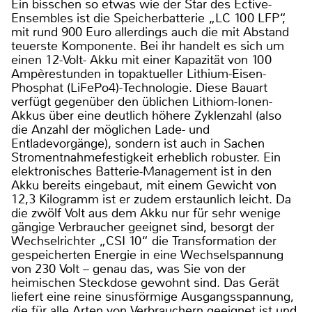
Ein bisschen so etwas wie der Star des Ective-
Ensembles ist die Speicherbatterie „LC 100 LFP“,
mit rund 900 Euro allerdings auch die mit Abstand
teuerste Komponente. Bei ihr handelt es sich um
einen 12-Volt- Akku mit einer Kapazität von 100
Ampèrestunden in topaktueller Lithium-Eisen-
Phosphat (LiFePo4)-Technologie. Diese Bauart
verfügt gegenüber den üblichen Lithiom-Ionen-
Akkus über eine deutlich höhere Zyklenzahl (also
die Anzahl der möglichen Lade- und
Entladevorgänge), sondern ist auch in Sachen
Stromentnahmefestigkeit erheblich robuster. Ein
elektronisches Batterie-Management ist in den
Akku bereits eingebaut, mit einem Gewicht von
12,3 Kilogramm ist er zudem erstaunlich leicht. Da
die zwölf Volt aus dem Akku nur für sehr wenige
gängige Verbraucher geeignet sind, besorgt der
Wechselrichter „CSI 10“ die Transformation der
gespeicherten Energie in eine Wechselspannung
von 230 Volt – genau das, was Sie von der
heimischen Steckdose gewohnt sind. Das Gerät
liefert eine reine sinusförmige Ausgangsspannung,
die für alle Arten von Verbrauchern geeignet ist und