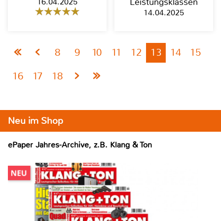
16.04.2025
Leistungsklassen
14.04.2025
8
9
10
11
12
13
14
15
16
17
18
Neu im Shop
ePaper Jahres-Archive, z.B. Klang & Ton