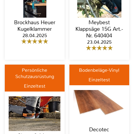
Brockhaus Heuer
Meybest
Kugelklammer
Klappsäge 15G Art.-
28.04.2025
Nr. 640404
23.04.2025
Persönliche
Bodenbeläge-Vinyl
Schutzausrüstung
Einzeltest
Einzeltest
Decotec