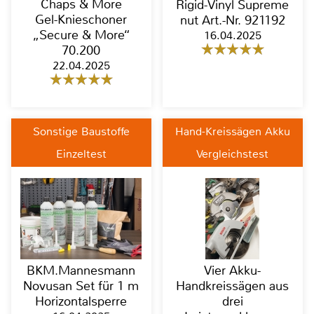
Chaps & More
Rigid-Vinyl Supreme
Gel-Knieschoner
nut Art.-Nr. 921192
„Secure & More“
16.04.2025
70.200
22.04.2025
Sonstige Baustoffe
Hand-Kreissägen Akku
Einzeltest
Vergleichstest
BKM.Mannesmann
Vier Akku-
Novusan Set für 1 m
Handkreissägen aus
Horizontalsperre
drei