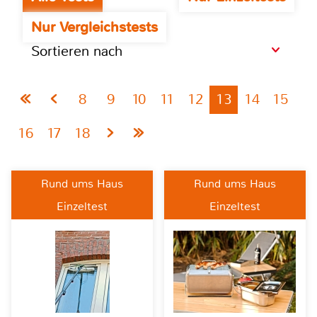
Nur Vergleichstests
Sortieren nach
8
9
10
11
12
13
14
15
16
17
18
Rund ums Haus
Rund ums Haus
Einzeltest
Einzeltest