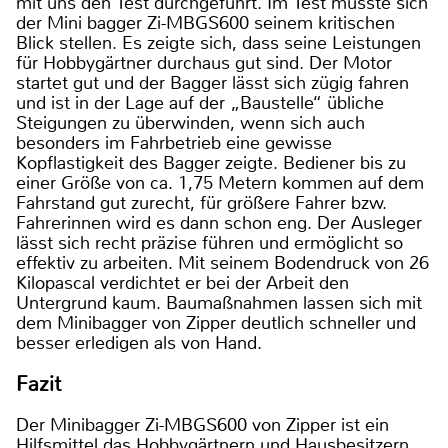
mit uns den Test durchgeführt. Im Test musste sich
der Mini bagger Zi-MBGS600 seinem kritischen
Blick stellen. Es zeigte sich, dass seine Leistungen
für Hobbygärtner durchaus gut sind. Der Motor
startet gut und der Bagger lässt sich zügig fahren
und ist in der Lage auf der „Baustelle“ übliche
Steigungen zu überwinden, wenn sich auch
besonders im Fahrbetrieb eine gewisse
Kopflastigkeit des Bagger zeigte. Bediener bis zu
einer Größe von ca. 1,75 Metern kommen auf dem
Fahrstand gut zurecht, für größere Fahrer bzw.
Fahrerinnen wird es dann schon eng. Der Ausleger
lässt sich recht präzise führen und ermöglicht so
effektiv zu arbeiten. Mit seinem Bodendruck von 26
Kilopascal verdichtet er bei der Arbeit den
Untergrund kaum. Baumaßnahmen lassen sich mit
dem Minibagger von Zipper deutlich schneller und
besser erledigen als von Hand.
Fazit
Der Minibagger Zi-MBGS600 von Zipper ist ein
Hilfsmittel das Hobbygärtnern und Hausbesitzern