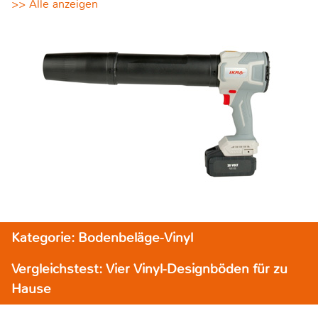
>> Alle anzeigen
Kategorie: Bodenbeläge-Vinyl
Vergleichstest: Vier Vinyl-Designböden für zu
Hause