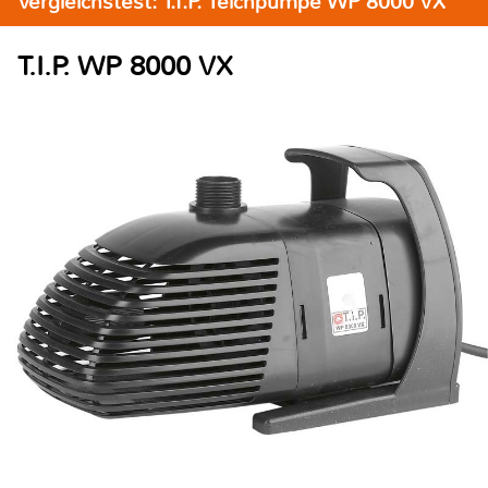
Vergleichstest: T.I.P. Teichpumpe WP 8000 VX
T.I.P. WP 8000 VX