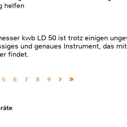
 helfen
esser kwb LD 50 ist trotz einigen ung
siges und genaues Instrument, das mit
r findet.
5
6
7
8
9
räte