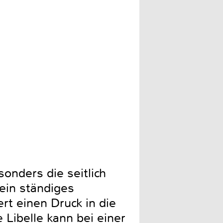
Das immer beleuchtete Dis
onders die seitlich
ein ständiges
t einen Druck in die
 Libelle kann bei einer