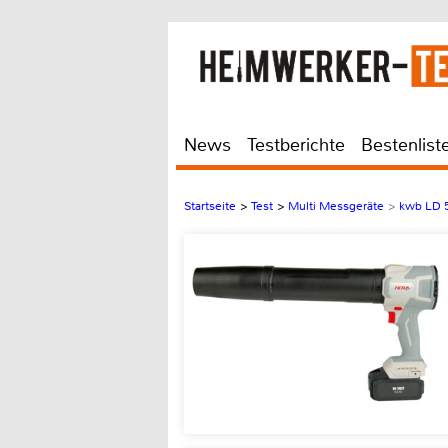
News
Testberichte
Bestenlist
Startseite
>
Test
>
Multi Messgeräte
>
kwb LD 