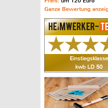
Preis:
um 120 Euro
Ganze Bewertung anzei
Einstiegsklass
kwb LD 50