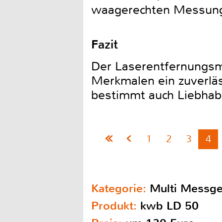
waagerechten Messung
Fazit
Der Laserentfernungsm
Merkmalen ein zuverläs
bestimmt auch Liebhabe
1
2
3
4
Kategorie:
Multi Messge
Produkt:
kwb LD 50