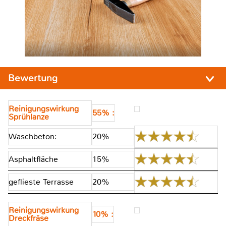
Bewertung
Reinigungswirkung
55% :
Sprühlanze
Waschbeton:
20%
Asphaltfläche
15%
geflieste Terrasse
20%
Reinigungswirkung
10% :
Dreckfräse