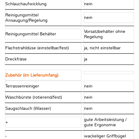
Schlauchaufwicklung
nein
Reinigungsmittel
nein
Ansaugung/Regelung
Vorsatzbehälter ohne
Reinigungsmittel Behälter
Regelung
Flachstrahldüse (einstellbar/fest)
ja, nicht einstellbar
Dreckfräse
ja
Zubehör (im Lieferumfang)
Terrassenreiniger
nein
Waschbürste (rotierend/fest)
nein
Saugschlauch (Wasser)
nein
gute Arbeitsleistung /
+
gute Ergonomie
-
wackeliger Griffbügel