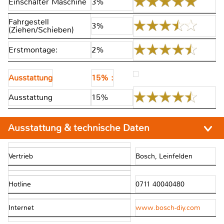
Einschalter Maschine
3%
Fahrgestell
3%
(Ziehen/Schieben)
Erstmontage:
2%
Ausstattung
15% :
Ausstattung
15%
Ausstattung & technische Daten
Vertrieb
Bosch, Leinfelden
Hotline
0711 40040480
Internet
www.bosch-diy.com