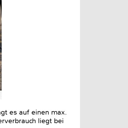
Groß, griffig und zentral a
gt es auf einen max.
rverbrauch liegt bei