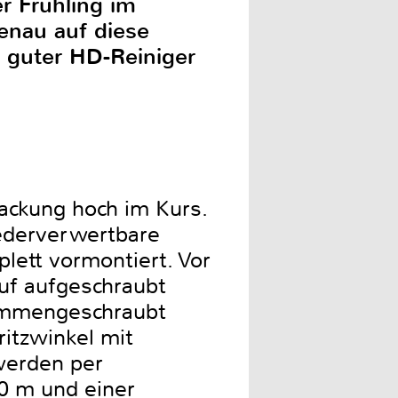
r Frühling im
enau auf diese
n guter HD-Reiniger
ackung hoch im Kurs.
iederverwertbare
ett vormontiert. Vor
uf aufgeschraubt
ammengeschraubt
ritzwinkel mit
werden per
0 m und einer