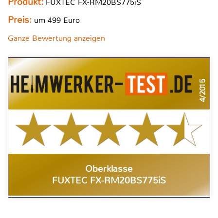
Produkt:
FUXTEC FX-RM20BS775iS
Preis:
um 499 Euro
Ganze Bewertung anzeigen
4/2015
Oberklasse
FUXTEC FX-RM20BS775iS