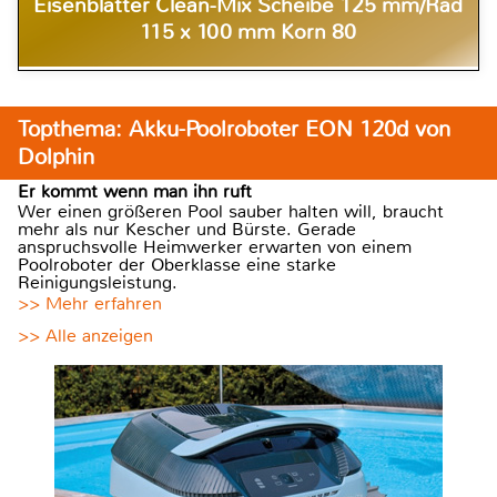
Eisenblätter Clean-Mix Scheibe 125 mm/Rad
115 x 100 mm Korn 80
Topthema: Akku-Poolroboter EON 120d von
Dolphin
Er kommt wenn man ihn ruft
Wer einen größeren Pool sauber halten will, braucht
mehr als nur Kescher und Bürste. Gerade
anspruchsvolle Heimwerker erwarten von einem
Poolroboter der Oberklasse eine starke
Reinigungsleistung.
>> Mehr erfahren
>> Alle anzeigen