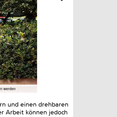
en werden
Die Akku-Heckenschere G2
ern und einen drehbaren
der Arbeit können jedoch