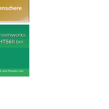
enschere
Greenworks
T56II bei:
tl. eine Provision vom