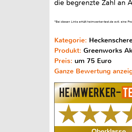
die begrenzte Zahl an A
*Bei diesen Links erhält heimwerker-test.de evtl. eine P
Kategorie:
Heckenscher
Produkt:
Greenworks Ak
Preis:
um 75 Euro
Ganze Bewertung anzei
Oberklasse