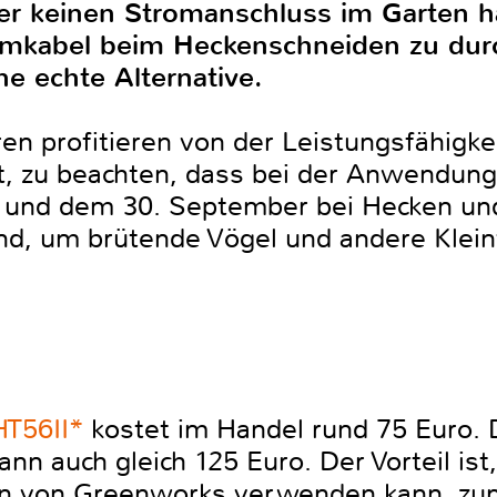
r keinen Stromanschluss im Garten hat
mkabel beim Heckenschneiden zu durc
e echte Alternative.
n profitieren von der Leistungsfähigke
st, zu beachten, dass bei der Anwendun
 und dem 30. September bei Hecken und
nd, um brütende Vögel und andere Kleint
T56II*
kostet im Handel rund 75 Euro. 
nn auch gleich 125 Euro. Der Vorteil is
en von Greenworks verwenden kann, zum