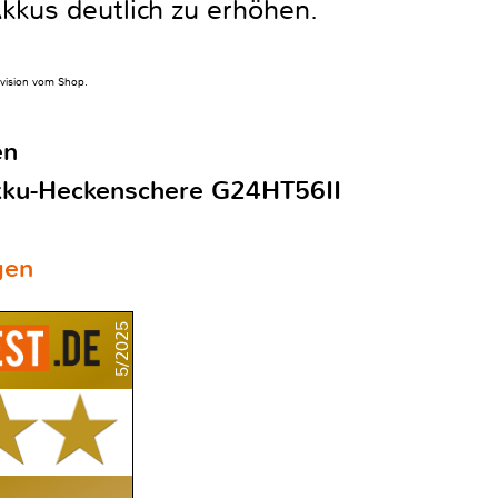
kkus deutlich zu erhöhen.
rovision vom Shop.
en
ku-Heckenschere G24HT56II
gen
5/2025