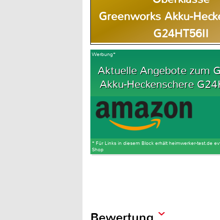
Greenworks Akku-Heck
G24HT56II
Werbung*
Aktuelle Angebote zum 
Akku-Heckenschere G24H
* Für Links in diesem Block erhält heimwerker-test.de ev
Shop
Bewertung