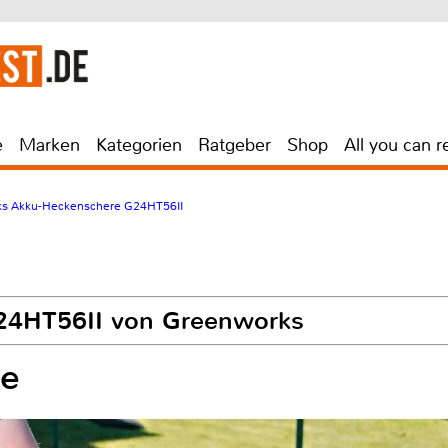
e
Marken
Kategorien
Ratgeber
Shop
All you can r
s Akku-Heckenschere G24HT56II
24HT56II von Greenworks
ke