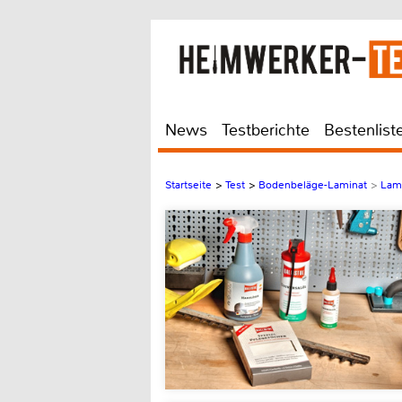
News
Testberichte
Bestenlist
Startseite
>
Test
>
Bodenbeläge-Laminat
>
Lami