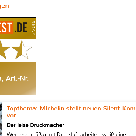
gen
3/2015
e
 Art.-Nr.
Topthema: Michelin stellt neuen Silent-K
vor
Der leise Druckmacher
Wer regelmäßig mit Druckluft arbeitet, weiß eine ge