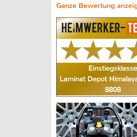
Ganze Bewertung anzei
Einstiegsklass
Laminat Depot Himalaya,
8808