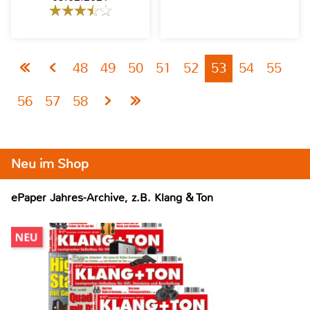
48
49
50
51
52
53
54
55
56
57
58
Neu im Shop
ePaper Jahres-Archive, z.B. Klang & Ton