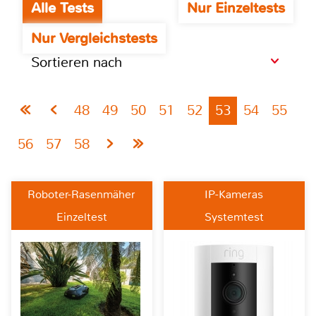
Alle Tests
Nur Einzeltests
Nur Vergleichstests
Sortieren nach
48
49
50
51
52
53
54
55
56
57
58
Roboter-Rasenmäher
IP-Kameras
Einzeltest
Systemtest