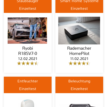
Staubsauger
Smart Home Systeme
Einzeltest
Einzeltest
Ryobi
Rademacher
R18SV7-0
HomePilot
12.02.2021
11.02.2021
Entfeuchter
Beleuchtung
Einzeltest
Einzeltest