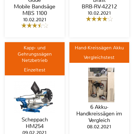
Güde
Brast
Mobile Bandsäge
BRB-RV-42212
MBS 1100
10.02.2021
10.02.2021
Kapp- und
Hand-Kreissägen Akku
Gehrungssägen
Vergleichstest
Netzbetrieb
Einzeltest
6 Akku-
Handkreissägen im
Scheppach
Vergleich
HM254
08.02.2021
09.02.2021