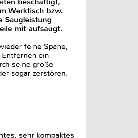
iten beschäftigt,
em Werktisch bzw.
e Saugleistung
ile mit aufsaugt.
wieder feine Späne,
 Entfernen ein
rch seine große
oder sogar zerstören.
chtes, sehr kompaktes