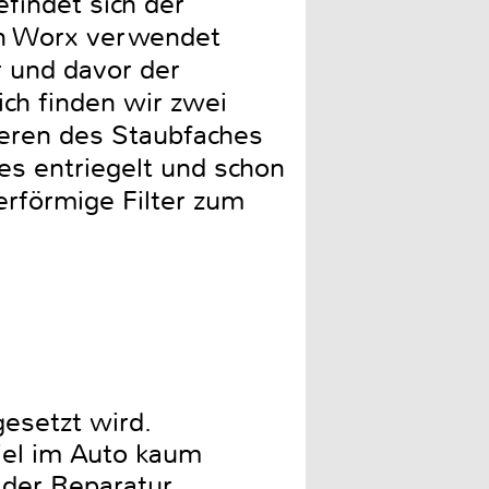
findet sich der
von Worx verwendet
r und davor der
ich finden wir zwei
eren des Staubfaches
s entriegelt und schon
erförmige Filter zum
gesetzt wird.
iel im Auto kaum
 der Reparatur