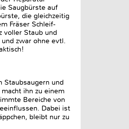
die Saugbürste auf
ste, die gleichzeitig
m Fräser Schleif-
z voller Staub und
e und zwar ohne evtl.
 praktisch!
en Staubsaugern und
s macht ihn zu einem
timmte Bereiche von
einflussen. Dabei ist
ppchen, bleibt nur zu