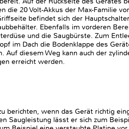
bereit. Auf der Rückseite des Gerätes be
en die 20 Volt-Akkus der Max-Familie 
iffseite befindet sich der Hauptschalte
aubbehälter. Ebenfalls im vorderen Bere
sterdüse und die Saugbürste. Zum Entle
opf im Dach die Bodenklappe des Geräte
n. Auf diesem Weg kann auch der zylind
nigen erreicht werden.
zu berichten, wenn das Gerät richtig ein
en Saugleistung lässt er sich zum Beisp
zum Beispiel eine verstaubte Platine vor