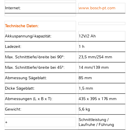
Internet:
www.bosch-pt.com
Technische Daten:
Akkuspannung/-kapazität:
12V/2 Ah
Ladezeit:
1 h
Max. Schnitttiefe/-breite bei 90°:
23,5 mm/254 mm
Max. Schnitttiefe/-breite bei 45°:
14 mm/139 mm
Abmessung Sägeblatt:
85 mm
Dicke Sägeblatt:
1,5 mm
Abmessungen (L x B x T):
435 x 395 x 176 mm
Gewicht:
5,6 kg
Schnittleistung /
+
Laufruhe / Führung