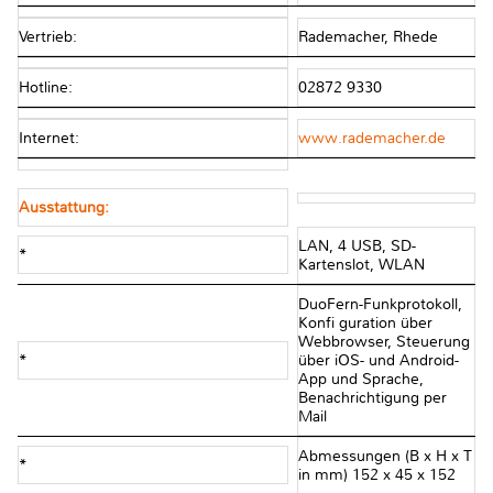
Vertrieb:
Rademacher, Rhede
Hotline:
02872 9330
Internet:
www.rademacher.de
Ausstattung:
LAN, 4 USB, SD-
*
Kartenslot, WLAN
DuoFern-Funkprotokoll,
Konfi guration über
Webbrowser, Steuerung
*
über iOS- und Android-
App und Sprache,
Benachrichtigung per
Mail
Abmessungen (B x H x T
*
in mm) 152 x 45 x 152