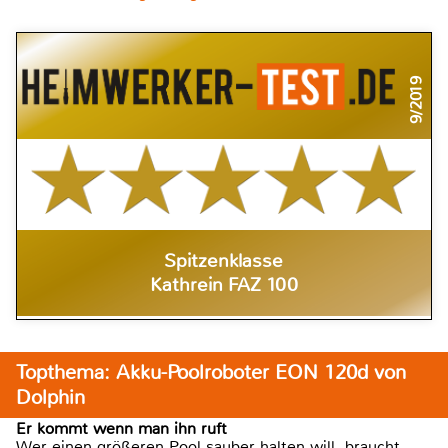
9/2019
Spitzenklasse
Kathrein FAZ 100
Topthema: Akku-Poolroboter EON 120d von
Dolphin
Er kommt wenn man ihn ruft
Wer einen größeren Pool sauber halten will, braucht