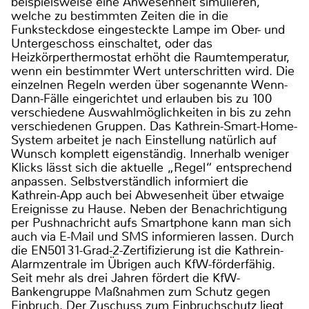
beispielsweise eine Anwesenheit simulieren,
welche zu bestimmten Zeiten die in die
Funksteckdose eingesteckte Lampe im Ober- und
Untergeschoss einschaltet, oder das
Heizkörperthermostat erhöht die Raumtemperatur,
wenn ein bestimmter Wert unterschritten wird. Die
einzelnen Regeln werden über sogenannte Wenn-
Dann-Fälle eingerichtet und erlauben bis zu 100
verschiedene Auswahlmöglichkeiten in bis zu zehn
verschiedenen Gruppen. Das Kathrein-Smart-Home-
System arbeitet je nach Einstellung natürlich auf
Wunsch komplett eigenständig. Innerhalb weniger
Klicks lässt sich die aktuelle „Regel“ entsprechend
anpassen. Selbstverständlich informiert die
Kathrein-App auch bei Abwesenheit über etwaige
Ereignisse zu Hause. Neben der Benachrichtigung
per Pushnachricht aufs Smartphone kann man sich
auch via E-Mail und SMS informieren lassen. Durch
die EN50131-Grad-2-Zertifizierung ist die Kathrein-
Alarmzentrale im Übrigen auch KfW-förderfähig.
Seit mehr als drei Jahren fördert die KfW-
Bankengruppe Maßnahmen zum Schutz gegen
Einbruch. Der Zuschuss zum Einbruchschutz liegt