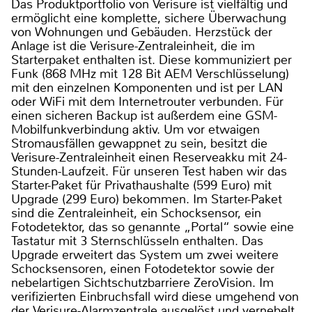
Das Produktportfolio von Verisure ist vielfältig und
ermöglicht eine komplette, sichere Überwachung
von Wohnungen und Gebäuden. Herzstück der
Anlage ist die Verisure-Zentraleinheit, die im
Starterpaket enthalten ist. Diese kommuniziert per
Funk (868 MHz mit 128 Bit AEM Verschlüsselung)
mit den einzelnen Komponenten und ist per LAN
oder WiFi mit dem Internetrouter verbunden. Für
einen sicheren Backup ist außerdem eine GSM-
Mobilfunkverbindung aktiv. Um vor etwaigen
Stromausfällen gewappnet zu sein, besitzt die
Verisure-Zentraleinheit einen Reserveakku mit 24-
Stunden-Laufzeit. Für unseren Test haben wir das
Starter-Paket für Privathaushalte (599 Euro) mit
Upgrade (299 Euro) bekommen. Im Starter-Paket
sind die Zentraleinheit, ein Schocksensor, ein
Fotodetektor, das so genannte „Portal“ sowie eine
Tastatur mit 3 Sternschlüsseln enthalten. Das
Upgrade erweitert das System um zwei weitere
Schocksensoren, einen Fotodetektor sowie der
nebelartigen Sichtschutzbarriere ZeroVision. Im
verifizierten Einbruchsfall wird diese umgehend von
der Verisure-Alarmzentrale ausgelöst und vernebelt