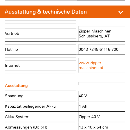
Ausstattung & technische Daten
Zipper Maschinen,
Vertrieb
Schlüsslberg, AT
Hotline
0043 7248 61116-700
www.zipper-
Internet
maschinen.at
Ausstattung
Spannung
40 V
Kapazität beiliegender Akku
4 Ah
Akku-System
Zipper 40 V
Abmessungen (BxTxH)
43 x 40 x 64 cm