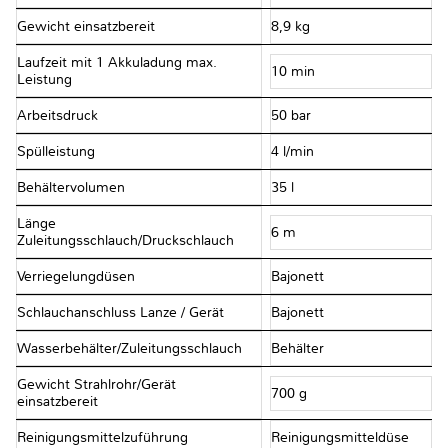
Gewicht einsatzbereit
8,9 kg
Laufzeit mit 1 Akkuladung max.
10 min
Leistung
Arbeitsdruck
50 bar
Spülleistung
4 l/min
Behältervolumen
35 l
Länge
6 m
Zuleitungsschlauch/Druckschlauch
Verriegelungdüsen
Bajonett
Schlauchanschluss Lanze / Gerät
Bajonett
Wasserbehälter/Zuleitungsschlauch
Behälter
Gewicht Strahlrohr/Gerät
700 g
einsatzbereit
Reinigungsmittelzuführung
Reinigungsmitteldüse