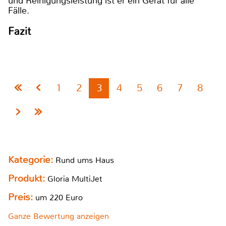
und Reinigungsleistung ist er ein Gerät für alle
Fälle.
Fazit
1
2
3
4
5
6
7
8
Kategorie:
Rund ums Haus
Produkt:
Gloria MultiJet
Preis:
um 220 Euro
Ganze Bewertung anzeigen