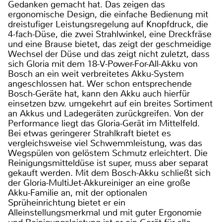
Gedanken gemacht hat. Das zeigen das
ergonomische Design, die einfache Bedienung mit
dreistufiger Leistungsregelung auf Knopfdruck, die
4-fach-Düse, die zwei Strahlwinkel, eine Dreckfräse
und eine Brause bietet, das zeigt der geschmeidige
Wechsel der Düse und das zeigt nicht zuletzt, dass
sich Gloria mit dem 18-V-Power-For-All-Akku von
Bosch an ein weit verbreitetes Akku-System
angeschlossen hat. Wer schon entsprechende
Bosch-Geräte hat, kann den Akku auch hierfür
einsetzen bzw. umgekehrt auf ein breites Sortiment
an Akkus und Ladegeräten zurückgreifen. Von der
Performance liegt das Gloria-Gerät im Mittelfeld.
Bei etwas geringerer Strahlkraft bietet es
vergleichsweise viel Schwemmleistung, was das
Wegspülen von gelöstem Schmutz erleichtert. Die
Reinigungsmitteldüse ist super, muss aber separat
gekauft werden. Mit dem Bosch-Akku schließt sich
der Gloria-MultiJet-Akkureiniger an eine große
Akku-Familie an, mit der optionalen
Sprüheinrichtung bietet er ein
Alleinstellungsmerkmal und mit guter Ergonomie