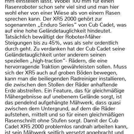
mm einstellen lässt. Wobei 100 mm für einen
Rasenroboter schon sehr viel sind und man hier
wohl eher von einer Wiese als von einem Rasen
sprechen kann. Der XR5 2000 gehört zur
sogenannten „Enduro Series“ von Cub Cadet, was
auf eine hohe Geländetauglichkeit hindeutet.
Tatsächlich bewältigt der Roboter-Mäher
Steigungen bis zu 45%, was als sehr ordentlich
durch geht. Zu verdanken hat der Cub Cadet seine
Geländetauglichkeit unter anderem seinen
speziellen „high-traction“- Rädern, die eine
hervorragende Traktion gewährleisten sollen. Muss
sich der XR5 auch auf groben Böden bewegen,
kann man die beiliegenden Radreiniger installieren,
die zwischen den Stollen der Räder anhaftende
Erde abstreifen. Ein Feature, das für gleichmäßige
Mähergebnisse auf unebenem Gelände sorgt, ist
das pendelnd aufgehängte Mähwerk, dass quasi
zwischen dem Untergrund, auf dem die Räder
aufstehen, mittelt und so für einen gleichmäßigen
Rasenschnitt ohne Stufen sorgt. Damit der Cub
Cadet XR5 2000 problemlos randnah arbeiten kann,
ist sein Mähwerk seitlich versetzt angebracht und