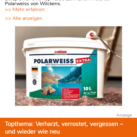
Polarweiss von Wilckens.
>> Mehr erfahren
>> Alle anzeigen
Anzeige
Topthema: Verharzt, verrostet, vergessen –
und wieder wie neu