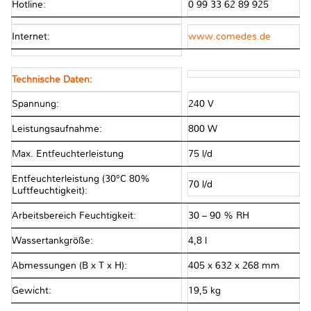
Hotline:
0 99 33 62 89 925
Internet:
www.comedes.de
Technische Daten:
Spannung:
240 V
Leistungsaufnahme:
800 W
Max. Entfeuchterleistung
75 l/d
Entfeuchterleistung (30°C 80%
70 l/d
Luftfeuchtigkeit):
Arbeitsbereich Feuchtigkeit:
30 – 90 % RH
Wassertankgröße:
4,8 l
Abmessungen (B x T x H):
405 x 632 x 268 mm
Gewicht:
19,5 kg