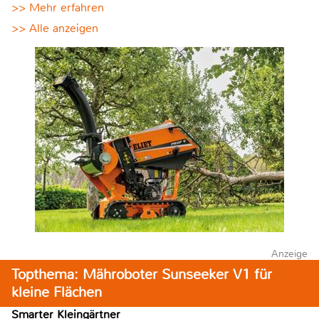
>> Mehr erfahren
>> Alle anzeigen
Anzeige
Topthema: Mähroboter Sunseeker V1 für
kleine Flächen
Smarter Kleingärtner