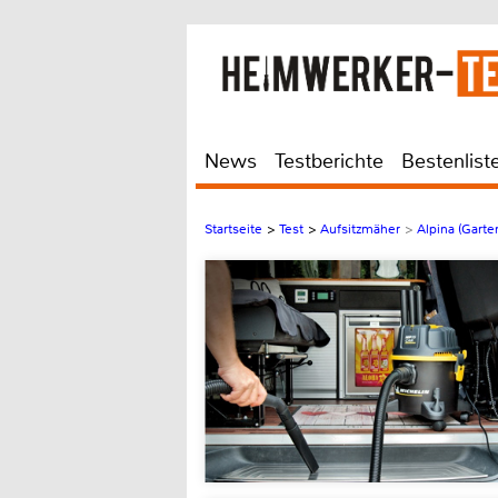
News
Testberichte
Bestenlist
Startseite
>
Test
>
Aufsitzmäher
>
Alpina (Gart