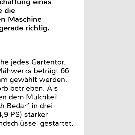
chaffung eines
e die
den Maschine
erade richtig.
he jedes Gartentor.
 Mähwerks beträgt 66
 mm gewählt werden.
rb betrieben. Als
ben dem Mulchkeil
 Bedarf in drei
,9 PS) starker
ndschlüssel gestartet.