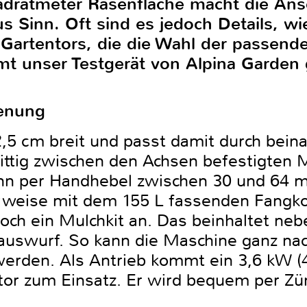
adratmeter Rasenfläche macht die Ans
 Sinn. Oft sind es jedoch Details, wi
Gartentors, die die Wahl der passen
t unser Testgerät von Alpina Garden g
enung
2,5 cm breit und passt damit durch beina
mittig zwischen den Achsen befestigten
ann per Handhebel zwischen 30 und 64
rweise mit dem 155 L fassenden Fangko
noch ein Mulchkit an. Das beinhaltet ne
auswurf. So kann die Maschine ganz nach
erden. Als Antrieb kommt ein 3,6 kW (4
otor zum Einsatz. Er wird bequem per Zü