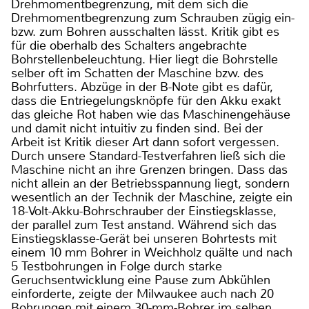
Drehmomentbegrenzung, mit dem sich die
Drehmomentbegrenzung zum Schrauben zügig ein-
bzw. zum Bohren ausschalten lässt. Kritik gibt es
für die oberhalb des Schalters angebrachte
Bohrstellenbeleuchtung. Hier liegt die Bohrstelle
selber oft im Schatten der Maschine bzw. des
Bohrfutters. Abzüge in der B-Note gibt es dafür,
dass die Entriegelungsknöpfe für den Akku exakt
das gleiche Rot haben wie das Maschinengehäuse
und damit nicht intuitiv zu finden sind. Bei der
Arbeit ist Kritik dieser Art dann sofort vergessen.
Durch unsere Standard-Testverfahren ließ sich die
Maschine nicht an ihre Grenzen bringen. Dass das
nicht allein an der Betriebsspannung liegt, sondern
wesentlich an der Technik der Maschine, zeigte ein
18-Volt-Akku-Bohrschrauber der Einstiegsklasse,
der parallel zum Test anstand. Während sich das
Einstiegsklasse-Gerät bei unseren Bohrtests mit
einem 10 mm Bohrer in Weichholz quälte und nach
5 Testbohrungen in Folge durch starke
Geruchsentwicklung eine Pause zum Abkühlen
einforderte, zeigte der Milwaukee auch nach 20
Bohrungen mit einem 30-mm-Bohrer im selben