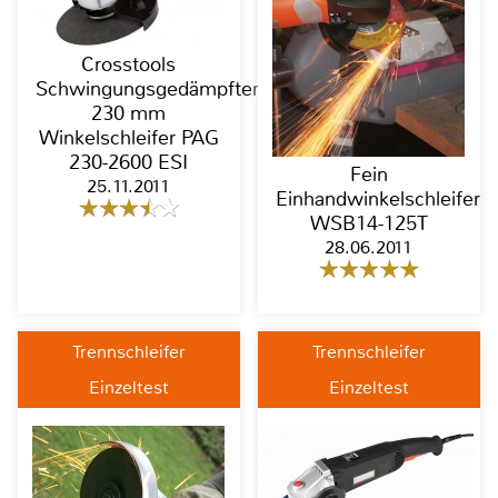
Crosstools
Schwingungsgedämpfter
230 mm
Winkelschleifer PAG
230-2600 ESI
Fein
25.11.2011
Einhandwinkelschleifer
WSB14-125T
28.06.2011
Trennschleifer
Trennschleifer
Einzeltest
Einzeltest