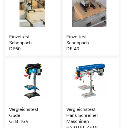
Einzeltest
Einzeltest
Scheppach
Scheppach
DP60
DP 40
Vergleichstest
Vergleichstest
Güde
Hans Schreiner
GTB 16 V
Maschinen
HS3116T 230 V