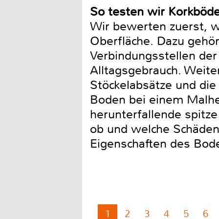
So testen wir Korkböd
Wir bewerten zuerst, w
Oberfläche. Dazu gehör
Verbindungsstellen der 
Alltagsgebrauch. Weite
Stöckelabsätze und die
Boden bei einem Malheu
herunterfallende spitz
ob und welche Schäden 
Eigenschaften des Bod
1
2
3
4
5
6