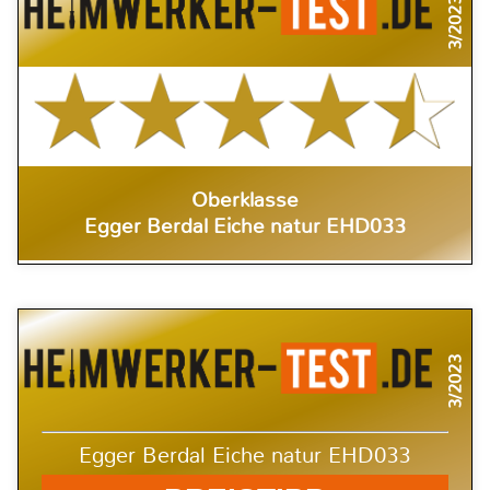
3/2023
Oberklasse
Egger Berdal Eiche natur EHD033
3/2023
Egger Berdal Eiche natur EHD033