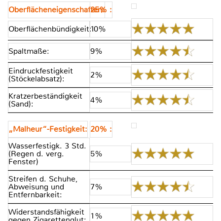
Oberflächeneigenschaften:
25% :
Oberflächenbündigkeit:
10%
Spaltmaße:
9%
Eindruckfestigkeit
2%
(Stöckelabsatz):
Kratzerbeständigkeit
4%
(Sand):
„Malheur“-Festigkeit:
20% :
Wasserfestigk. 3 Std.
(Regen d. verg.
5%
Fenster)
Streifen d. Schuhe,
Abweisung und
7%
Entfernbarkeit:
Widerstandsfähigkeit
1%
gegen Zigarettenglut: