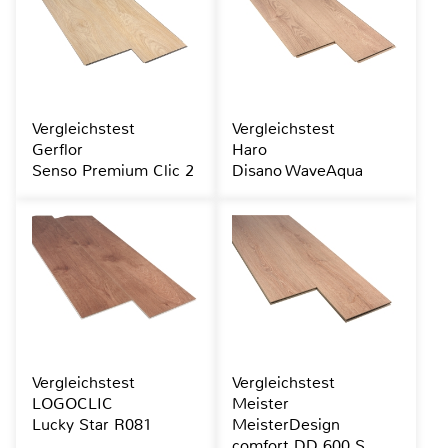
Vergleichstest
Vergleichstest
Gerflor
Haro
Senso Premium Clic 2
Disano WaveAqua
Vergleichstest
Vergleichstest
LOGOCLIC
Meister
Lucky Star R081
MeisterDesign
comfort DD 600 S,