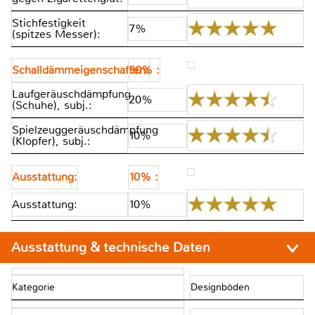
Stichfestigkeit
7%
(spitzes Messer):
Schalldämmeigenschaften:
30% :
Laufgeräuschdämpfung
20%
(Schuhe), subj.:
Spielzeuggeräuschdämpfung
10%
(Klopfer), subj.:
Ausstattung:
10% :
Ausstattung:
10%
Ausstattung & technische Daten
Kategorie
Designböden