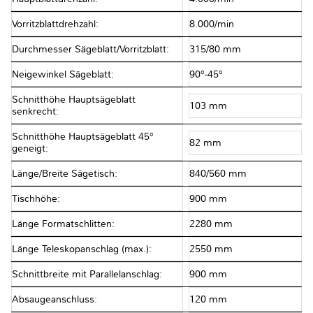
Vorritzblattdrehzahl:
8.000/min
Durchmesser Sägeblatt/Vorritzblatt:
315/80 mm
Neigewinkel Sägeblatt:
90°-45°
Schnitthöhe Hauptsägeblatt
103 mm
senkrecht:
Schnitthöhe Hauptsägeblatt 45°
82 mm
geneigt:
Länge/Breite Sägetisch:
840/560 mm
Tischhöhe:
900 mm
Länge Formatschlitten:
2280 mm
Länge Teleskopanschlag (max.):
2550 mm
Schnittbreite mit Parallelanschlag:
900 mm
Absaugeanschluss:
120 mm