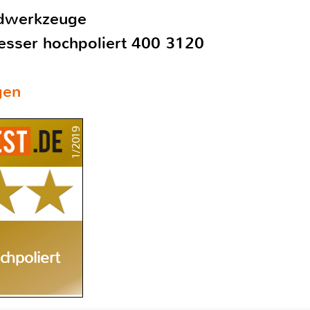
dwerkzeuge
esser hochpoliert 400 3120
gen
1/2019
hpoliert