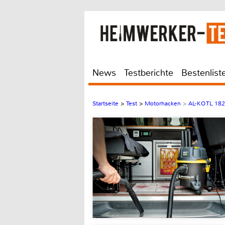
News
Testberichte
Bestenlist
Startseite
>
Test
>
Motorhacken
>
AL-KO TL 18