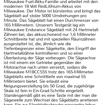
Milwaukee Fuel-Akku-Familie und arbeitet mit den
modernen 18 Volt RedLitihium-Akkus von
Milwaukee. Der Motor ist bürstenlos und bringt das
Sägeblatt auf stolze 5000 Umdrehungen pro
Minute. Das Sägeblatt hat einen Durchmesser von
165 Millimetern. Unserem Testgerät lag ein
Milwaukee Endurance Sägeblatt mit 24 Hartmetall-
Zähnen bei, das akkuschonend nur 1,6 Millimeter
Schnittbreite hat und mit speziellen Räumzähnen
ausgestattet ist, die, ähnlich wie die
Tiefenbegrenzer einer Sägekette, den Eingriff der
Hartmetallzähne kontrollieren und so einer
Überlastung der Säge vorbeugen. Die Sägeachse
ist mit einem ein Getriebe gegenüber der
Motorachse nach unten versetzt, sodass die
Milwaukee M18CCS55 trotz des 165-Millimeter-
Sägeblatts eine Schnitttiefe von maximal 55
Millimetern bietet. Sie erlaubt eine
Neigungsverstellung bis 50 Grad, die zugehörige
Skala ist fein in Ein-Grad-Schritte eingeteilt.
Standesgemäß gibt es eine Taste mit der man die
Sägewelle zum Wechsel des Sägeblatts arretieren
kann. Ein zur Sägeblattschraube passender Inbus