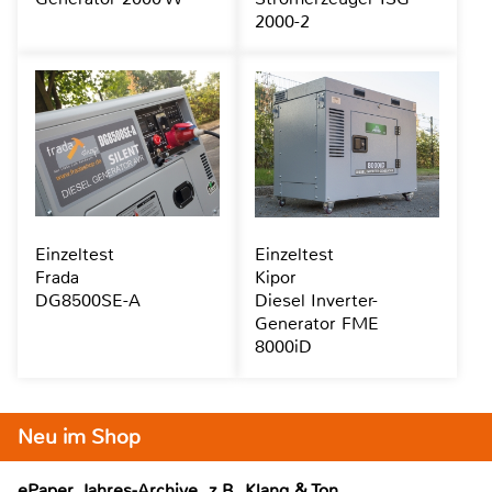
2000-2
Einzeltest
Einzeltest
Frada
Kipor
DG8500SE-A
Diesel Inverter-
Generator FME
8000iD
Neu im Shop
ePaper Jahres-Archive, z.B. Klang & Ton