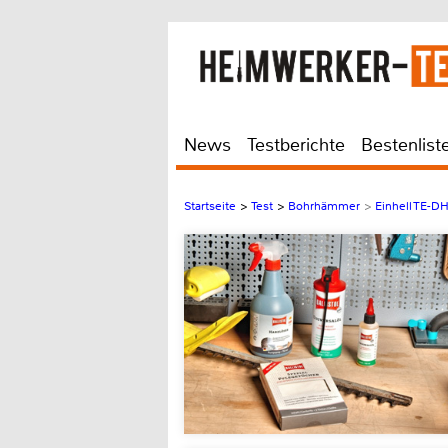
News
Testberichte
Bestenlist
Startseite
>
Test
>
Bohrhämmer
>
Einhell TE-D