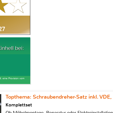
27
nhell bei:
tl. eine Provision vom
Topthema: Schraubendreher-Satz inkl. VDE,
Komplettset
Ob Möbelmontage, Reparatur oder Elektroinstallatio