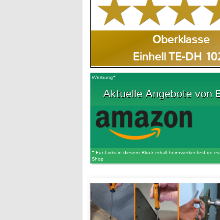
Oberklasse
Einhell TE-DH 10
Werbung*
Aktuelle Angebote von Ei
* Für Links in diesem Block erhält heimwerker-test.de ev
Shop