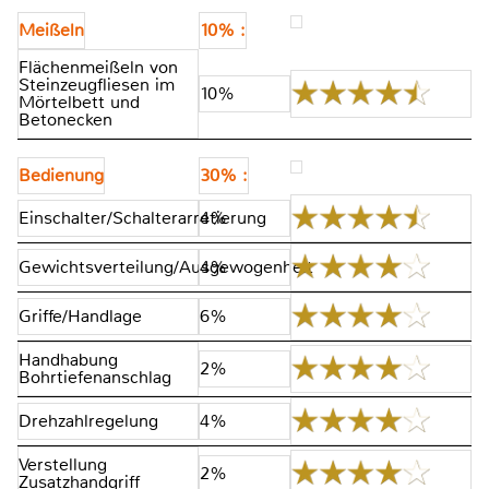
Meißeln
10% :
Flächenmeißeln von
Steinzeugfliesen im
10%
Mörtelbett und
Betonecken
Bedienung
30% :
Einschalter/Schalterarretierung
4%
Gewichtsverteilung/Ausgewogenheit
4%
Griffe/Handlage
6%
Handhabung
2%
Bohrtiefenanschlag
Drehzahlregelung
4%
Verstellung
2%
Zusatzhandgriff