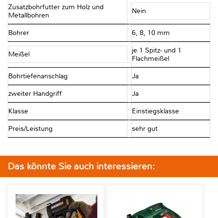
Zusatzbohrfutter zum Holz und
Nein
Metallbohren
Bohrer
6, 8, 10 mm
je 1 Spitz- und 1
Meißel
Flachmeißel
Bohrtiefenanschlag
Ja
zweiter Handgriff
Ja
Klasse
Einstiegsklasse
Preis/Leistung
sehr gut
Das könnte Sie auch interessieren: