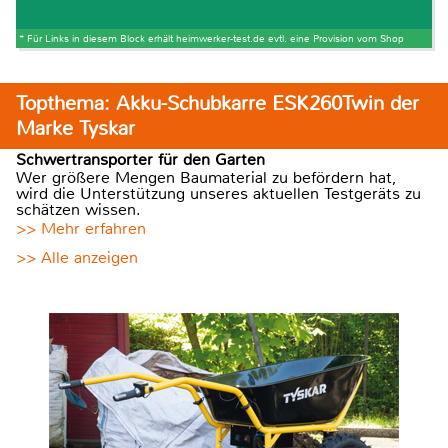
* Für Links in diesem Block erhält heimwerker-test.de evtl. eine Provision vom Shop
Topthema: Akku-Schubkarre ESK260Twin der
Marke Tyskar
Schwertransporter für den Garten
Wer größere Mengen Baumaterial zu befördern hat,
wird die Unterstützung unseres aktuellen Testgeräts zu
schätzen wissen.
>> Mehr erfahren
>> Alle anzeigen