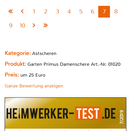
1
2
3
4
5
6
7
8
9
10
Kategorie:
Astscheren
Produkt:
Garten Primus Damenschere Art.-Nr. 01020
Preis:
um 25 Euro
Ganze Bewertung anzeigen
7/2019