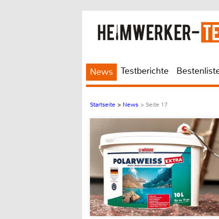
Testberichte
Bestenlist
News
Startseite
>
News
> Seite 17