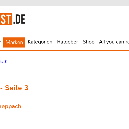
e
Kategorien
Ratgeber
Shop
All you can r
Marken
te 3)
- Seite 3
cheppach