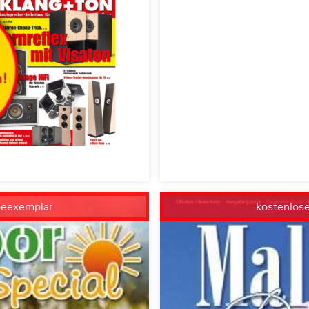
beexemplar
kostenlos