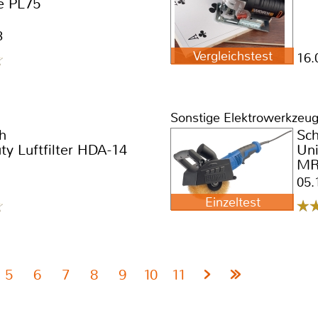
e PL75
3
Vergleichstest
16.
Sonstige Elektrowerkzeug
h
Sc
y Luftfilter HDA-14
Uni
MR
05.
Einzeltest
5
6
7
8
9
10
11