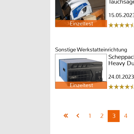
Tauchsäg
15.05.202
Einzeltest
Sonstige Werkstatteinrichtung
Scheppac
Heavy Dut
24.01.2023
Einzeltest
1
2
3
4