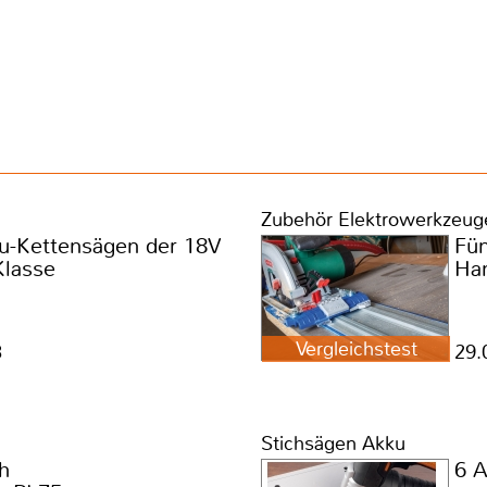
Zubehör Elektrowerkzeug
u-Kettensägen der 18V
Fün
Klasse
Han
Vergleichstest
3
29.
Stichsägen Akku
h
6 A