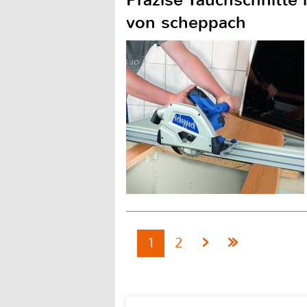
von scheppach
1
2