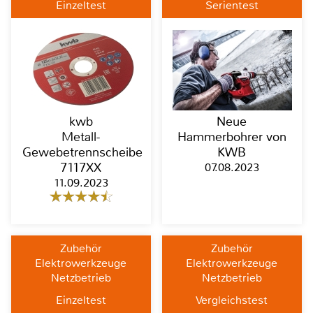
Einzeltest
Serientest
kwb
Neue
Metall-
Hammerbohrer von
Gewebetrennscheibe
KWB
7117XX
07.08.2023
11.09.2023
Zubehör
Zubehör
Elektrowerkzeuge
Elektrowerkzeuge
Netzbetrieb
Netzbetrieb
Einzeltest
Vergleichstest