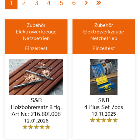
1
2
3
4
5
6
Zubehör
Zubehör
Elektrowerkzeuge
Elektrowerkzeuge
Netzbetrieb
Netzbetrieb
Einzeltest
Einzeltest
S&R
S&R
Holzbohrersatz 8 tlg.
4 Plus Set 7pcs
Art Nr.: 216.801.008
19.11.2025
12.01.2026