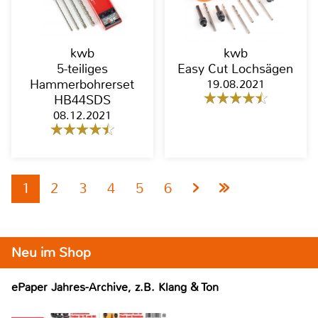
kwb
kwb
5-teiliges
Easy Cut Lochsägen
Hammerbohrerset
19.08.2021
HB44SDS
08.12.2021
1
2
3
4
5
6
Neu im Shop
ePaper Jahres-Archive, z.B. Klang & Ton