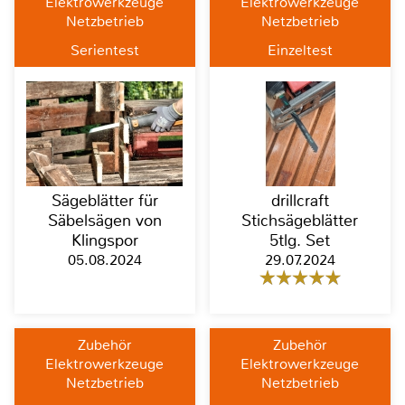
Elektrowerkzeuge
Elektrowerkzeuge
Netzbetrieb
Netzbetrieb
Serientest
Einzeltest
Sägeblätter für
drillcraft
Säbelsägen von
Stichsägeblätter
Klingspor
5tlg. Set
05.08.2024
29.07.2024
Zubehör
Zubehör
Elektrowerkzeuge
Elektrowerkzeuge
Netzbetrieb
Netzbetrieb